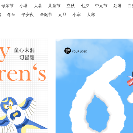
母亲节
小暑
大暑
儿童节
立秋
七夕
中元节
处暑
白
雪
冬至
平安夜
圣诞节
元旦
小寒
大寒