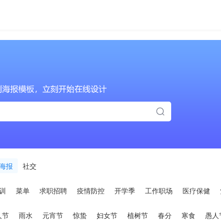
海报
社交
训
菜单
求职招聘
疫情防控
开学季
工作职场
医疗保健
人节
雨水
元宵节
惊蛰
妇女节
植树节
春分
寒食
愚人