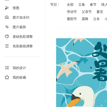
节日：
全部
立春
春节
情
抠图
劳动节
父亲节
夏至
图片加水印
重阳节
霜降
立冬
图片裁剪
基础色彩调整
色彩曲线调整
我的设计
我的收藏