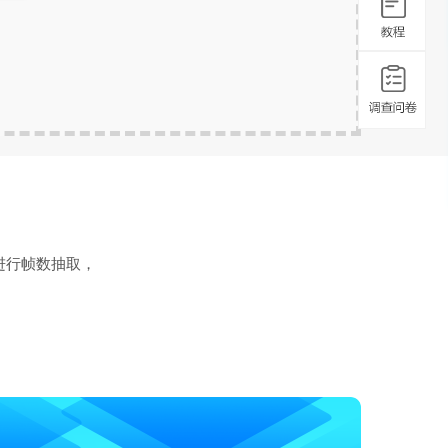
）
进行帧数抽取，