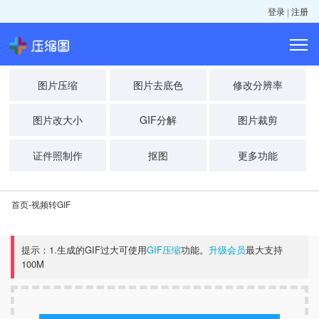
登录
|
注册
图片压缩
图片去底色
修改分辨率
图片改大小
GIF分解
图片裁剪
证件照制作
抠图
更多功能
首页
-
视频转GIF
提示：1.生成的GIF过大可使用
GIF压缩
功能。
升级会员
最大支持
100M