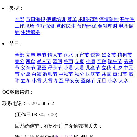
类型：
全部
节日海报
假期培训
菜单
求职招聘
疫情防控
开学季
工作职场
医疗保健
党政民生
节能环保
金融理财
电商促
销
生活服务
节日：
全部
立春
春节
情人节
雨水
元宵节
惊蛰
妇女节
植树节
春分
寒食
愚人节
清明
谷雨
立夏
小满
芒种
端午节
劳动
节
父亲节
夏至
母亲节
小暑
大暑
儿童节
立秋
七夕
中元
节
处暑
白露
教师节
中秋节
秋分
国庆节
寒露
重阳节
霜
降
立冬
小雪
大雪
冬至
平安夜
圣诞节
元旦
小寒
大寒
QQ客服咨询：
联系电话：13205338512
(工作日 08:30-17:00)
因系统维护，有部分用户充值数据丢失，