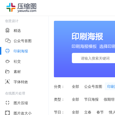
创意设计
精选
公众号首图
印刷海报
社交
素材
字体特效
分类：
全部
公众号首图
印刷
在线图片处理
类型：
全部
节日海报
假期培
图片压缩
节日：
全部
立春
春节
情
图片改大小