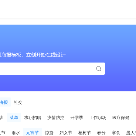
海报
社交
训
菜单
求职招聘
疫情防控
开学季
工作职场
医疗保健
人节
雨水
元宵节
惊蛰
妇女节
植树节
春分
寒食
愚人