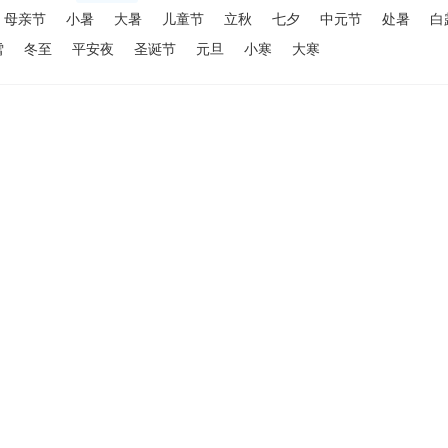
母亲节
小暑
大暑
儿童节
立秋
七夕
中元节
处暑
白
雪
冬至
平安夜
圣诞节
元旦
小寒
大寒