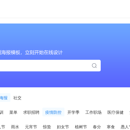
海报
社交
训
菜单
求职招聘
疫情防控
开学季
工作职场
医疗保健
人节
雨水
元宵节
惊蛰
妇女节
植树节
春分
寒食
愚人