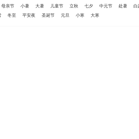
母亲节
小暑
大暑
儿童节
立秋
七夕
中元节
处暑
白
雪
冬至
平安夜
圣诞节
元旦
小寒
大寒