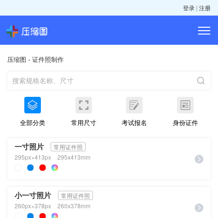
登录
|
注册
压缩图
- 证件照制作
全部分类
常用尺寸
考试报名
身份证件
一寸照片
常用证件照
295px×413px
295x413mm
小一寸照片
常用证件照
260px×378px
260x378mm