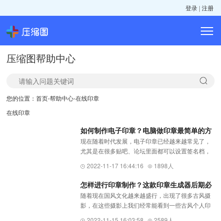
登录
|
注册
压缩图帮助中心
您的位置：
首页
-
帮助中心
-
在线印章
在线印章
如何制作电子印章？电脑做印章最简单的方
现在随着时代发展，电子印章已经越来越常见了，
法是什么？
尤其是在很多贴吧、论坛里面都可以设置签名档，
有很多人就把自己的个人印章做成了签名档，非常
2022-11-17 16:44:16
1898人
美观又有趣，那么我们如果也想制作属于自己的电
子印章应该怎么办呢？今天...
怎样进行印章制作？这款印章生成器后期必
随着现在国风文化越来越盛行，出现了很多古风摄
备！
影，在这些摄影上我们经常能看到一些古风个人印
章，让本就古香古色的摄影图片再添几分意境，那
2022-11-15 16:03:58
2589人