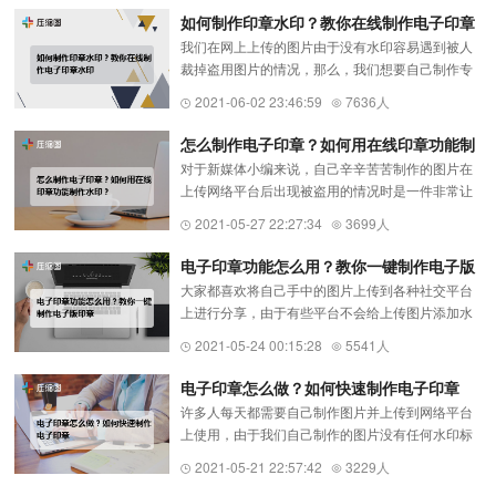
这款在线做电子印章（http...
如何制作印章水印？教你在线制作电子印章
我们在网上上传的图片由于没有水印容易遇到被人
水印
裁掉盗用图片的情况，那么，我们想要自己制作专
属水印的话，有什么好方法呢？下面给大家分享一
2021-06-02 23:46:59
7636人
款印章在线生成
（https://www.yasuotu.com/yinzhang）工具来制作
怎么制作电子印章？如何用在线印章功能制
专属图片...
对于新媒体小编来说，自己辛辛苦苦制作的图片在
作水印？
上传网络平台后出现被盗用的情况时是一件非常让
人苦恼的事情，由于我们的图片上没有水印标识，
2021-05-27 22:27:34
3699人
所以很容易就被盗用。那么，这个时候大家就可以
用图章软件（https://www....
电子印章功能怎么用？教你一键制作电子版
大家都喜欢将自己手中的图片上传到各种社交平台
印章
上进行分享，由于有些平台不会给上传图片添加水
印，就会导致我们的图片被盗用的情况，遇到这种
2021-05-24 00:15:28
5541人
情况的时候大家就可以给我们的图片添加水印了。
那么，如何制作一张电子印...
电子印章怎么做？如何快速制作电子印章
许多人每天都需要自己制作图片并上传到网络平台
上使用，由于我们自己制作的图片没有任何水印标
识，经常遇到图片被盗用的情况，在遇到这种情况
2021-05-21 22:57:42
3229人
的时候，我们可以在图片上添加水印图片了，比如