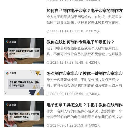
么这些古风个人印章是如何制作的呢？今天来给大
家分享一款印章生成器，支...
如何自己制作电子印章？电子印章的制作方
个人电子印章类似于网络签名，在论坛、贴吧里发
法
帖时可以显示出来，这样看起来比较具有宣传性、
娱乐性，那么如果自己也想要个人电子印章的话应
2022-11-14 17:11:10
2675人
该怎么制作呢？今天来给大家介绍一款个人印章生
成器，支持在线制作印章（...
教你在线如何制作专属电子印章图片？
电子印章是现在很多企业或者个人经常使用的工
具，不但可以保护自己的版权不受侵犯，也可以作
为宣传自己更好的标志。那应该怎么制作电子印章
2021-12-17 23:15:48
4234人
呢？今天，小编给大家推荐一款在线印章制作
（https://www.yasuotu.com/yinz...
怎么制作印章水印？教你一键制作印章水印
身为一名新媒体小编，平时制作图片是必不可少
图片
的，有时候就会遇到我们制作的图片被别人盗用的
情况发生，想要在我们的图片中添加专属水印的时
2021-09-11 00:05:59
7406人
候应该怎么办呢？这时就可以使用印章在线生成
https://www.yasuotu.com/器，...
电子图章工具怎么用？手把手教你在线制作
作为一名刚入行的新媒体小编来说，想要制作一个
电子印章
专属于我们自己的电子版印章用来给我们的图片做
标注的时候，应该怎么制作呢？下面，小编就为大
2021-09-01 22:26:53
5092人
家分享一款印章在线生成https://www.yasuotu.com/