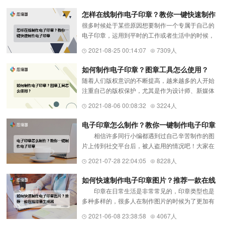
工具，打开网站仅需一键...
怎样在线制作电子印章？教你一键快速制作
很多时候处于某些原因想要制作一个专属于自己的
电子印章
电子印章，运用到平时的工作或者生活中的时候，
却不知道应该怎么制作时，怎么办呢？怎样才能在
2021-08-25 00:14:07
7309人
线制作电子印章呢？这时候，大家就可以使用印章
制作软件https://www.yasu...
如何制作电子印章？图章工具怎么使用？
随着人们版权意识的不断提高，越来越多的人开始
注重自己的版权保护，尤其是作为设计师、新媒体
小编来说，版权保护更是重中之重，为了防止自己
2021-08-06 00:08:32
3224人
辛苦制作的视频或是图片等被他人盗用的情况出
现，我们就可以制作一张专属...
电子印章怎么制作？教你一键制作电子印章
相信许多同行小编都遇到过自己辛苦制作的图
片上传到社交平台后，被人盗用的情况吧！大家在
遇到这种情况的时候应该怎么才能防止图片被盗用
2021-07-28 22:04:05
8228人
呢？其实，可以在我们的图片上添加上自己的专属
水印。那么，怎样制作水印...
如何快速制作电子印章图片？推荐一款在线
印章在日常生活是非常常见的，印章类型也是
印章生成器
多种多样的，很多人在制作图片的时候为了更加有
辨识度，往往会在上面打上专属的印章，那么怎样
2021-06-08 23:38:58
4067人
才能快速制作出属于自己的电子印章图片呢？使用