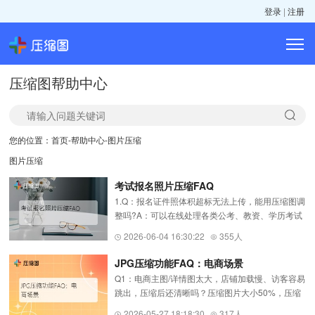
登录
|
注册
压缩图帮助中心
您的位置：
首页
-
帮助中心
-
图片压缩
图片压缩
考试报名照片压缩FAQ
1.Q：报名证件照体积超标无法上传，能用压缩图调
整吗?A：可以在线处理各类公考、教资、学历考试
报名照片，按需锁定目标 KB 大小，在不变形、画
2026-06-04 16:30:22
355人
质清晰的前提下压缩体积，一键适配报名系统上传
标准。2.Q：考试报名照需...
JPG压缩功能FAQ：电商场景
Q1：电商主图/详情图太大，店铺加载慢、访客容易
跳出，压缩后还清晰吗？压缩图片大小50%，压缩
后依然清晰，能明显加快页面加载速度。淘宝、京
2026-05-27 18:18:30
317人