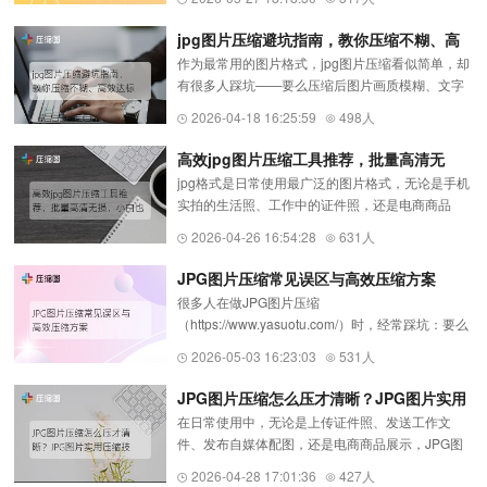
东、抖音小店等平台的商品原图往往体积偏大，会
导致页面加载慢、买家没耐...
jpg图片压缩避坑指南，教你压缩不糊、高
作为最常用的图片格式，jpg图片压缩看似简单，却
效达标
有很多人踩坑——要么压缩后图片画质模糊、文字
发虚，要么压缩率太低体积依旧超标，要么图片被
2026-04-18 16:25:59
498人
拉伸变形，甚至损坏文件。其实，jpg图片压缩
（https://www.yasuotu.com/）...
高效jpg图片压缩工具推荐，批量高清无
jpg格式是日常使用最广泛的图片格式，无论是手机
损，小白也能轻松掌握
实拍的生活照、工作中的证件照，还是电商商品
图、自媒体配图，几乎都是jpg格式。但jpg原图体
2026-04-26 16:54:28
631人
积往往较大，很容易出现上传失败、加载缓慢、存
储空间不足等问题，这时候...
JPG图片压缩常见误区与高效压缩方案
很多人在做JPG图片压缩
（https://www.yasuotu.com/）时，经常踩坑：要么
压完看不清，要么压不动、体积依旧很大，要么图
2026-05-03 16:23:03
531人
片被强行拉伸变形。其实JPG压缩有简单规律，避
开误区，就能轻松实现高质量压缩。一、JPG图片
JPG图片压缩怎么压才清晰？JPG图片实用
压...
在日常使用中，无论是上传证件照、发送工作文
压缩技巧分享
件、发布自媒体配图，还是电商商品展示，JPG图
片压缩（https://www.yasuotu.com/）都是高频刚
2026-04-28 17:01:36
427人
需。JPG作为最常见的图片格式，体积过大不仅会