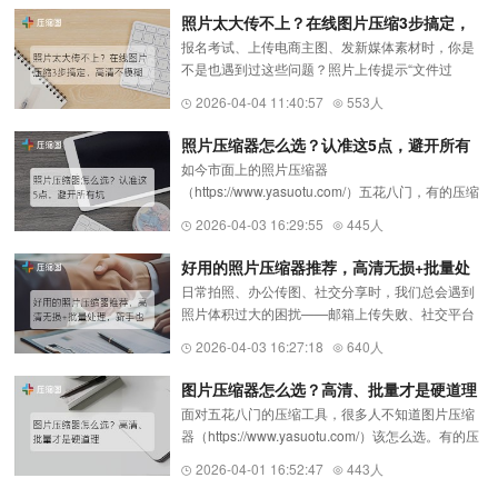
受限、占用过多存储空间等...
照片太大传不上？在线图片压缩3步搞定，
报名考试、上传电商主图、发新媒体素材时，你是
高清不模糊
不是也遇到过这些问题？照片上传提示“文件过
大”，改尺寸找不到简单方法，下载APP又嫌麻烦，
2026-04-04 11:40:57
553人
担心改完不符合要求白忙活。分享3个实用的图片压
缩（https://www.yasuotu.co...
照片压缩器怎么选？认准这5点，避开所有
如今市面上的照片压缩器
坑
（https://www.yasuotu.com/）五花八门，有的压缩
后严重模糊，有的带水印、强制付费，有的只能单
2026-04-03 16:29:55
445人
张处理效率极低，还有的需要安装庞大的软件，新
手很容易踩坑。其实，选择一款实用的照片压缩
好用的照片压缩器推荐，高清无损+批量处
器...
日常拍照、办公传图、社交分享时，我们总会遇到
理，新手也能秒上手
照片体积过大的困扰——邮箱上传失败、社交平台
加载缓慢、手机存储告急，甚至电商主图、自媒体
2026-04-03 16:27:18
640人
配图因体积超限无法发布。这时候，一款靠谱的照
片压缩器（https://www.yasu...
图片压缩器怎么选？高清、批量才是硬道理
面对五花八门的压缩工具，很多人不知道图片压缩
器（https://www.yasuotu.com/）该怎么选。有的压
缩后严重模糊，有的带水印、要付费，有的只能单
2026-04-01 16:52:47
443人
张处理效率极低。其实，一款实用的图片压缩器，