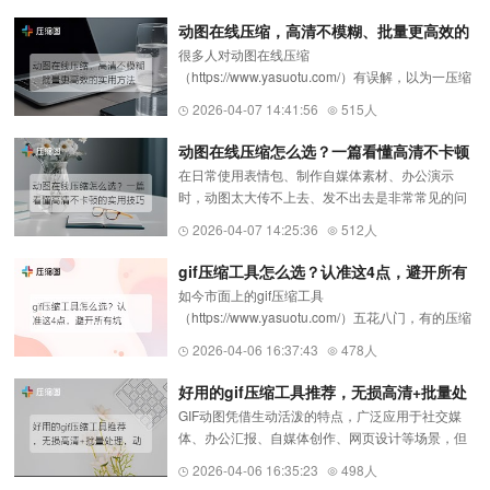
导致上传失败、加载缓慢，还会...
动图在线压缩，高清不模糊、批量更高效的
很多人对动图在线压缩
实用方法
（https://www.yasuotu.com/）有误解，以为一压缩
就会糊、会卡、会坏。其实只要选对工具，动图可
2026-04-07 14:41:56
515人
以在大幅缩小体积的同时，保持高清画质和流畅动
画。本文教你最实用的动图压缩方法，避开所有
动图在线压缩怎么选？一篇看懂高清不卡顿
坑，...
在日常使用表情包、制作自媒体素材、办公演示
的实用技巧
时，动图太大传不上去、发不出去是非常常见的问
题。很多人随便找个工具就压缩，结果要么动图卡
2026-04-07 14:25:36
512人
顿掉帧，要么透明背景变黑，要么压缩完画质糊到
没法看。想要省心又好用，动...
gif压缩工具怎么选？认准这4点，避开所有
如今市面上的gif压缩工具
坑
（https://www.yasuotu.com/）五花八门，有的压缩
后动图卡顿、帧数丢失，有的透明背景变黑、画质
2026-04-06 16:37:43
478人
模糊，有的只能单张处理效率极低，还有的需要安
装庞大的软件、强制付费，新手很容易踩坑。其...
好用的gif压缩工具推荐，无损高清+批量处
GIF动图凭借生动活泼的特点，广泛应用于社交媒
理，动图压缩不卡顿
体、办公汇报、自媒体创作、网页设计等场景，但
GIF文件本质是多帧静态图的集合，体积往往比普通
2026-04-06 16:35:23
498人
图片大得多，经常出现上传失败、加载缓慢、分享