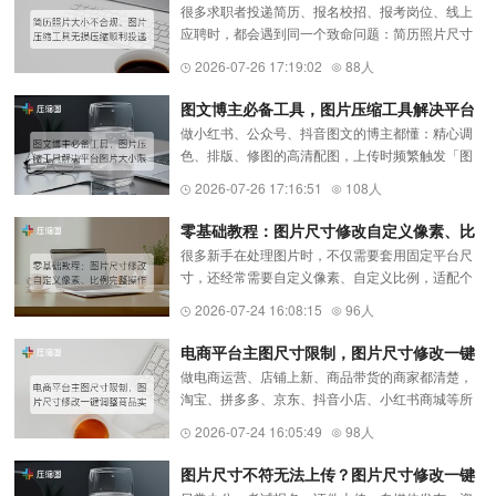
很多求职者投递简历、报名校招、报考岗位、线上
缩顺利投递
应聘时，都会遇到同一个致命问题：简历照片尺寸
合规、底色正确，但文件体积超标，系统直接提示
2026-07-26 17:19:02
88人
「照片大小不合规、上传失败」。着急投递的情况
下，很多人只能通过转发、...
图文博主必备工具，图片压缩工具解决平台
做小红书、公众号、抖音图文的博主都懂：精心调
图片大小限制
色、排版、修图的高清配图，上传时频繁触发「图
片过大上传失败」「文件超限」提示。勉强上传
2026-07-26 17:16:51
108人
后，平台会自动粗暴压缩，导致画面发灰、细节丢
失、色彩断层，笔记质感大打...
零基础教程：图片尺寸修改自定义像素、比
很多新手在处理图片时，不仅需要套用固定平台尺
例完整操作步骤
寸，还经常需要自定义像素、自定义比例，适配个
性化配图、设计素材、海报制作、私域配图等场
2026-07-24 16:08:15
96人
景。但不懂专业修图软件、不会调整参数，要么尺
寸不对、要么画面变形、要么...
电商平台主图尺寸限制，图片尺寸修改一键
做电商运营、店铺上新、商品带货的商家都清楚，
调整商品实拍图
淘宝、拼多多、京东、抖音小店、小红书商城等所
有电商平台，对商品主图、详情图、缩略图都有严
2026-07-24 16:05:49
98人
格的尺寸和比例限制。实拍原图尺寸五花八门、比
例不统一，直接上传会被系...
图片尺寸不符无法上传？图片尺寸修改一键