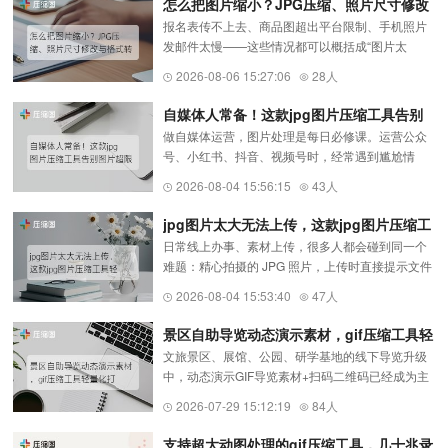
怎么把图片缩小？JPG压缩、照片尺寸修改
报名表传不上去、商品图超出平台限制、手机照片
与格式转换方法
发邮件太慢——这些情况都可以概括成“图片太
大”，但处理方法并不相同。有人需要通过图片压缩
2026-08-06 15:27:06
28人
（https://www.yasuotu.com/）减少文件占用，有人
需要把宽高像素改小。先分清...
自媒体人常备！这款jpg图片压缩工具告别
做自媒体运营，图片处理是每日必修课。运营公众
图片超限
号、小红书、抖音、视频号时，经常遇到尴尬情
况：精修后的JPG封面、图文配图体积超标，无法
2026-08-04 15:56:15
43人
上传;大图导致图文加载缓慢，读者划走流失;平台自
动压缩图片，造成封面模糊...
jpg图片太大无法上传，这款jpg图片压缩工
日常线上办事、素材上传，很多人都会碰到同一个
具轻松解决
难题：精心拍摄的 JPG 照片，上传时直接提示文件
超限，反复尝试依旧上传失败。手机拍摄的高清原
2026-08-04 15:53:40
47人
图普遍达到 3MB~10MB，公考报名、政务系统、网
站后台、邮箱附件都设有...
景区自助导览动态演示素材，gif压缩工具轻
文旅景区、展馆、公园、研学基地的线下导览升级
量化打印配套动图
中，动态演示GIF导览素材+扫码二维码已经成为主
流轻量化自助讲解方案。动态导览图可以直观展示
2026-07-29 15:12:19
84人
游览路线、景点分布、游玩流程、打卡点位，比静
态图片更生动、引导性更强...
支持超大动图处理的gif压缩工具，几十兆录