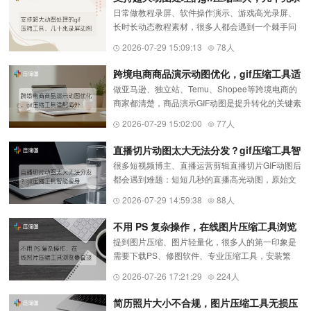
日常做教程录屏、软件操作演示、游戏高光录屏、
屏动图快速压缩导出
长时长动态教程素材，很多人都会遇到一个棘手问
题：录屏生成的GIF动辄几十兆，文件体积巨大、无
2026-07-29 15:09:13
78人
法上传、无法发送、无法保存。普通压缩工具仅支
持小体积动图，遇到几十...
跨境电商商品演示动图优化，gif压缩工具适
做亚马逊、独立站、Temu、Shopee等跨境电商的
配海外平台上传限制
商家都清楚，商品演示GIF动图是提升转化的关键素
材，清晰的产品使用动图能直观展示功能细节。但
2026-07-29 15:02:00
77人
海外电商平台对动图文件大小、帧数、分辨率有着
严格上传限制，实拍导出的...
直播切片动图太大无法分发？gif压缩工具智
很多短视频博主、直播运营剪辑直播切片GIF动图后
能瘦身，保留流畅度
都会遇到难题：短短几秒的直播高光动图，原始文
件动辄十几兆、几十兆，不管发社群、朋友圈、私
2026-07-29 14:59:38
88人
信种草，都会出现发送卡顿、加载超时、平台直接
限制上传的问题。如果手...
不用 PS 复杂操作，在线图片压缩工具浏览
提到图片压缩、图片轻量化，很多人的第一印象是
器直接使用
需要下载PS、修图软件、专业压缩工具，安装繁
琐、操作复杂、参数难懂，新手根本无从下手。其
2026-07-26 17:21:29
224人
实日常办公、自媒体创作、证件处理、素材优化，
完全不需要专业PS复杂操作。...
简历照片大小不合规，图片压缩工具无损压