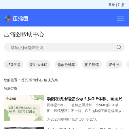
登录
|
注册
压缩图帮助中心
JPG压缩
图片去水印
修改分辨率
图片压缩
证件照
您的位置：
首页
-
帮助中心
-
解决方案
解决方案
动图在线压缩怎么做？从GIF体积、画面尺
同样是5MB，一张静态照片和一个5MB的GIF动
寸到播放效果逐项调整
图，压缩思路并不一样。GIF由多帧画面连续播放，
体积除了受宽高像素影响，还与帧数、颜色变化和
2026-08-06 15:31:00
27人
动作时长有关。想把动图压缩
（https://www.yasuotu.com/gif）到平台限制内，...