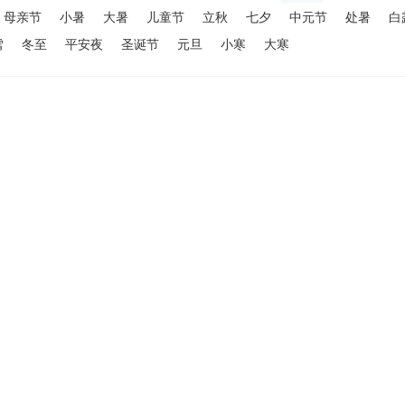
母亲节
小暑
大暑
儿童节
立秋
七夕
中元节
处暑
白
雪
冬至
平安夜
圣诞节
元旦
小寒
大寒