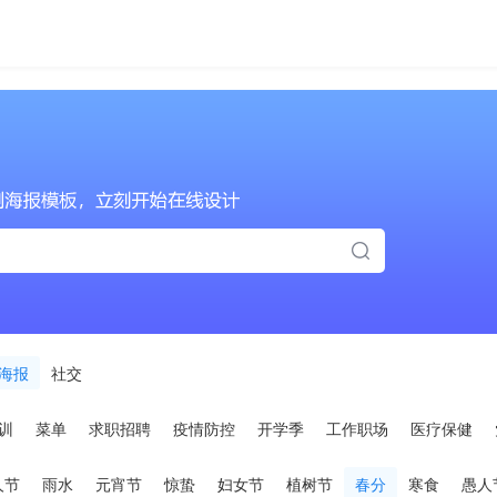
海报
社交
训
菜单
求职招聘
疫情防控
开学季
工作职场
医疗保健
人节
雨水
元宵节
惊蛰
妇女节
植树节
春分
寒食
愚人