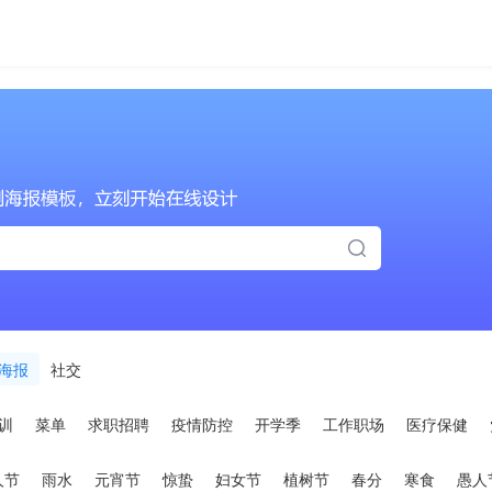
海报
社交
训
菜单
求职招聘
疫情防控
开学季
工作职场
医疗保健
人节
雨水
元宵节
惊蛰
妇女节
植树节
春分
寒食
愚人