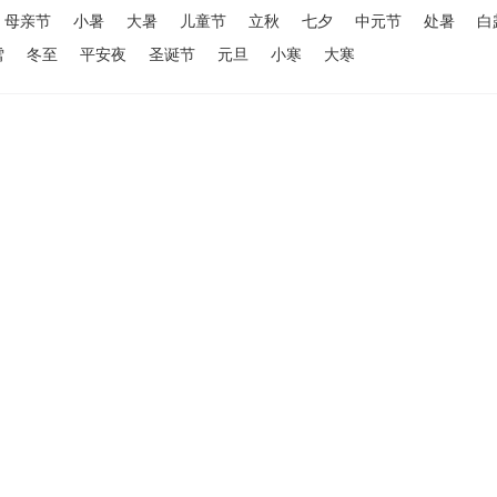
母亲节
小暑
大暑
儿童节
立秋
七夕
中元节
处暑
白
雪
冬至
平安夜
圣诞节
元旦
小寒
大寒