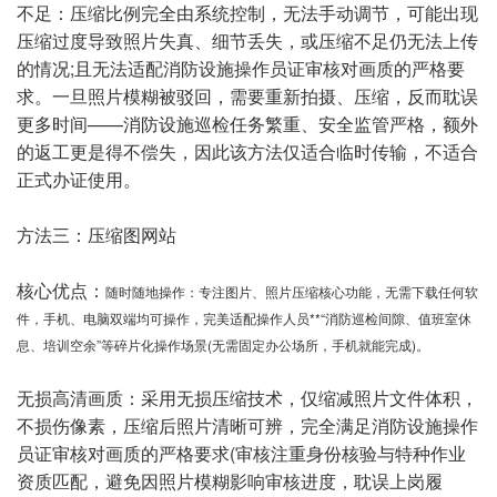
不足：压缩比例完全由系统控制，无法手动调节，可能出现
压缩过度导致照片失真、细节丢失，或压缩不足仍无法上传
的情况;且无法适配消防设施操作员证审核对画质的严格要
求。一旦照片模糊被驳回，需要重新拍摄、压缩，反而耽误
更多时间——消防设施巡检任务繁重、安全监管严格，额外
的返工更是得不偿失，因此该方法仅适合临时传输，不适合
正式办证使用。
方法三：压缩图网站
核心优点：
随时随地操作：专注图片、照片压缩核心功能，无需下载任何软
件，手机、电脑双端均可操作，完美适配操作人员**“消防巡检间隙、值班室休
息、培训空余”等碎片化操作场景(无需固定办公场所，手机就能完成)。
无损高清画质：采用无损压缩技术，仅缩减照片文件体积，
不损伤像素，压缩后照片清晰可辨，完全满足消防设施操作
员证审核对画质的严格要求(审核注重身份核验与特种作业
资质匹配，避免因照片模糊影响审核进度，耽误上岗履