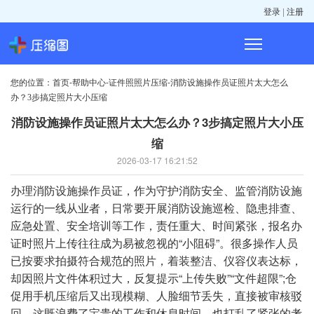
|
登录
注册
您的位置：
-
-
-
首页
帮助中心
证件照照片压缩
消防设施操作员证照片太大怎么
办？3步搞定照片大小压缩
消防设施操作员证照片太大怎么办？3步搞定照片大小压
缩
2026-03-17 16:21:52
办理消防设施操作员证，作为守护消防安全、监管消防设施
运行的一线从业者，日常要开展消防设施巡检、隐患排查、
应急处置、安全培训等工作，责任重大、时间紧张，报名办
证时照片上传往往成为易被忽视的“小阻碍”。很多操作人员
已按要求拍摄符合规范的照片，着装整洁、仪容仪表达标，
却因照片文件体积过大，反复提示“上传失败”“文件超限”;仓
促用手机压缩后又出现模糊、人脸细节丢失，直接被审核驳
回。这既浪费了宝贵的工作和休息时间，也打乱了紧张的考