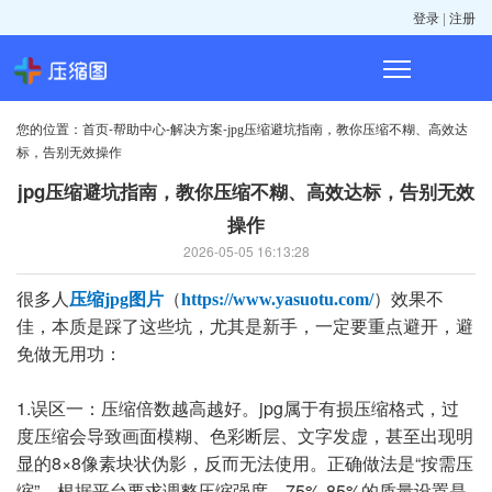
|
登录
注册
您的位置：
-
-
-
首页
帮助中心
解决方案
jpg压缩避坑指南，教你压缩不糊、高效达
标，告别无效操作
jpg压缩避坑指南，教你压缩不糊、高效达标，告别无效
操作
2026-05-05 16:13:28
很多人
（
）效果不
压缩jpg图片
https://www.yasuotu.com/
佳，本质是踩了这些坑，尤其是新手，一定要重点避开，避
免做无用功：
1.误区一：压缩倍数越高越好。jpg属于有损压缩格式，过
度压缩会导致画面模糊、色彩断层、文字发虚，甚至出现明
显的8×8像素块状伪影，反而无法使用。正确做法是“按需压
缩”，根据平台要求调整压缩强度，75%-85%的质量设置是